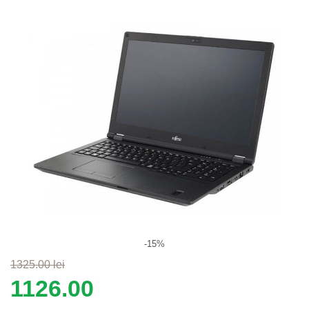
-15%
1325.00 lei
1126.00