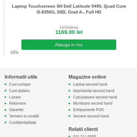
Laptop Touchscreen SH Dell Latitude 5490, Quad Core
i5-8350U, SSD, Grad A-, Full HD
1375.00 lei
1169.00 lei
-15%
Informatii utile
Magazine online
Cum cumpar
Laptop second hand
Cum platesc
Imprimante second hand
Livrare
Calculatoare second hand
Returnare
Monitoare second hand
Garantie
Echipamente POS
Termeni si conditii
Servere second hand
Confidentialitate
Relatii clienti
021.311.0005