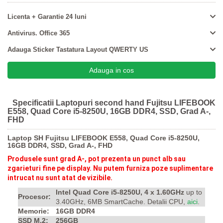
Licenta + Garantie 24 luni
Antivirus. Office 365
Adauga Sticker Tastatura Layout QWERTY US
Specificatii Laptopuri second hand Fujitsu LIFEBOOK
E558, Quad Core i5-8250U, 16GB DDR4, SSD, Grad A-,
FHD
Laptop SH Fujitsu LIFEBOOK E558, Quad Core i5-8250U,
16GB DDR4, SSD, Grad A-, FHD
Produsele sunt grad A-, p
ot prezenta un punct alb sau
zgarieturi fine pe display. Nu putem furniza poze suplimentare
intrucat nu sunt atat de vizibile.
Intel Quad Core i5-8250U, 4 x 1.60GHz
up to
Procesor:
3.40GHz, 6MB SmartCache. Detalii CPU,
aici
.
Memorie:
16GB DDR4
SSD M.2:
256GB