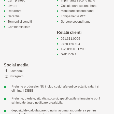
Cum platesc
Imprimante second hand
Livrare
Calculatoare second hand
Returnare
Monitoare second hand
Garantie
Echipamente POS
Termeni si conditii
Servere second hand
Confidentialitate
Relatii clienti
021.311.0005
0728.166.694
L-V:
09:00 - 17:00
S-D:
inchis
Social media
Facebook
Instagram
Preturile produselor NU includ costul aferent colectarii, tratarii si
eliminarii DEEE
Preturile, ofertele, situatia stocului, specificatiile si imaginile pot fi
schimbate fara o notificare prealabila
depozitulde-calculatoare.ro nu isi asuma raspunderea pentru