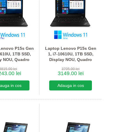
Lenovo P15s Gen
Laptop Lenovo P15s Gen
0610U, 1TB SSD,
1, i7-10610U, 1TB SSD,
ay NOU, Quadro
Display NOU, Quadro
, Win 11 Pro
P520, Win 11 Home
3815.00 lei
3705.00 lei
43.00 lei
3149.00 lei