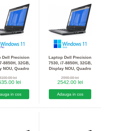
 Dell Precision
Laptop Dell Precision
i7-8850H, 32GB,
7530, i7-8850H, 32GB,
ay NOU, Quadro
Display NOU, Quadro
0, Win 11 Pro
P2000, Win 11 Home
3100.00 lei
2990.00 lei
35.00 lei
2542.00 lei