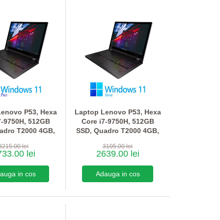
Lenovo P53, Hexa
Laptop Lenovo P53, Hexa
7-9750H, 512GB
Core i7-9750H, 512GB
adro T2000 4GB,
SSD, Quadro T2000 4GB,
in 11 Pro
Win 11 Home
3215.00 lei
3105.00 lei
33.00 lei
2639.00 lei