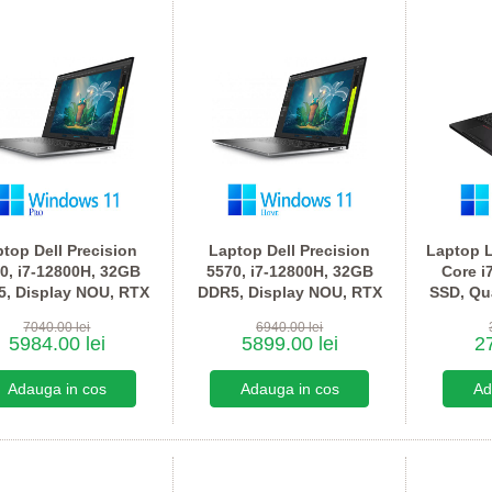
top Dell Precision
Laptop Dell Precision
Laptop 
0, i7-12800H, 32GB
5570, i7-12800H, 32GB
Core i
, Display NOU, RTX
DDR5, Display NOU, RTX
SSD, Qu
2000, Win 11 Pro
A2000, Win 11 Home
W
7040.00 lei
6940.00 lei
5984.00 lei
5899.00 lei
27