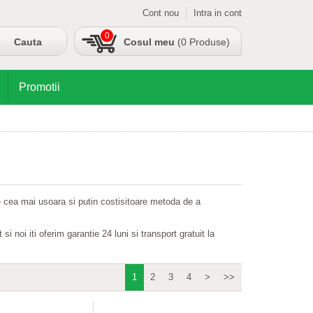
Cont nou
Intra in cont
0
Cosul meu
(0 Produse)
Promotii
ie cea mai usoara si putin costisitoare metoda de a
 si noi iti oferim garantie 24 luni si transport gratuit la
1
2
3
4
>
>>