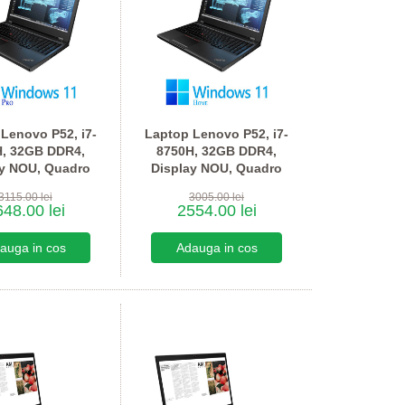
Lenovo P52, i7-
Laptop Lenovo P52, i7-
H, 32GB DDR4,
8750H, 32GB DDR4,
ay NOU, Quadro
Display NOU, Quadro
0, Win 11 Pro
P1000, Win 11 Home
3115.00 lei
3005.00 lei
48.00 lei
2554.00 lei