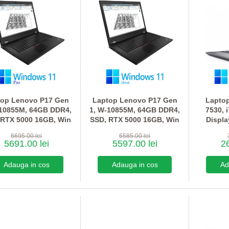
top Lenovo P17 Gen
Laptop Lenovo P17 Gen
Laptop
-10855M, 64GB DDR4,
1, W-10855M, 64GB DDR4,
7530, 
 RTX 5000 16GB, Win
SSD, RTX 5000 16GB, Win
Displ
11 Pro
11 Home
P200
6695.00 lei
6585.00 lei
5691.00 lei
5597.00 lei
26