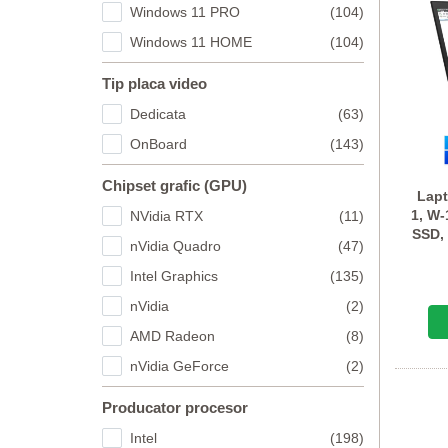
Windows 11 PRO
(104)
Windows 11 HOME
(104)
Tip placa video
Dedicata
(63)
OnBoard
(143)
Chipset grafic (GPU)
Lap
1, W
NVidia RTX
(11)
SSD,
nVidia Quadro
(47)
Intel Graphics
(135)
nVidia
(2)
AMD Radeon
(8)
nVidia GeForce
(2)
Producator procesor
Intel
(198)