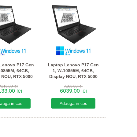
 Lenovo P17 Gen
Laptop Lenovo P17 Gen
10855M, 64GB,
1, W-10855M, 64GB,
y NOU, RTX 5000
Display NOU, RTX 5000
, Win 11 Pro
16GB, Win 11 Home
7215.00 lei
7105.00 lei
33.00 lei
6039.00 lei