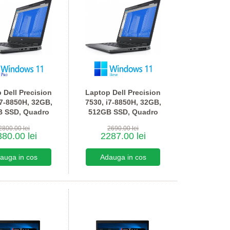
 Dell Precision
Laptop Dell Precision
i7-8850H, 32GB,
7530, i7-8850H, 32GB,
 SSD, Quadro
512GB SSD, Quadro
0, Win 11 Pro
P2000, Win 11 Home
2800.00 lei
2690.00 lei
80.00 lei
2287.00 lei