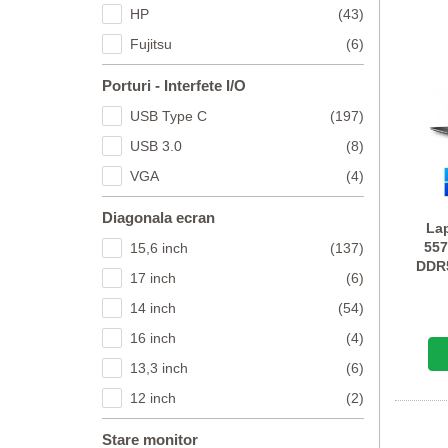
HP
(43)
Fujitsu
(6)
Porturi - Interfete I/O
USB Type C
(197)
USB 3.0
(8)
VGA
(4)
Diagonala ecran
Lap
557
15,6 inch
(137)
DDR5
17 inch
(6)
A
14 inch
(54)
16 inch
(4)
13,3 inch
(6)
12 inch
(2)
Stare monitor