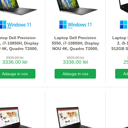
top Dell Precision
Laptop Dell Precision
Laptop
, i7-10850H, Display
5550, i7-10850H, Display
2, i5
 4K, Quadro T2000,
NOU 4K, Quadro T2000,
512GB S
Win 11 Pro
Win 11 Home
FHD
3925.00 lei
3925.00 lei
3336.00 lei
3336.00 lei
25