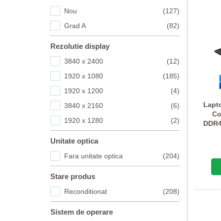
Nou
(127)
Grad A
(82)
Rezolutie display
3840 x 2400
(12)
1920 x 1080
(185)
1920 x 1200
(4)
Lapt
3840 x 2160
(6)
Co
1920 x 1280
(2)
DDR4
Unitate optica
Fara unitate optica
(204)
Stare produs
Reconditionat
(208)
Sistem de operare