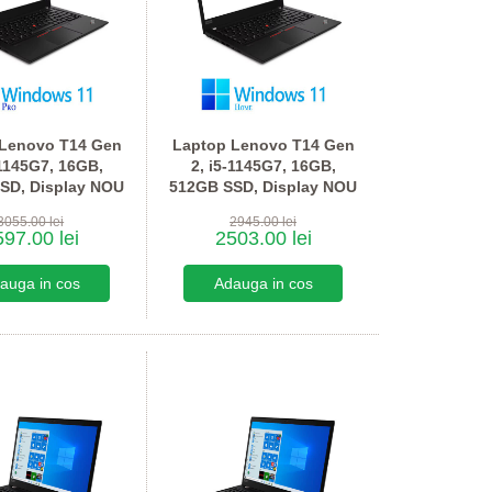
 Lenovo T14 Gen
Laptop Lenovo T14 Gen
-1145G7, 16GB,
2, i5-1145G7, 16GB,
SD, Display NOU
512GB SSD, Display NOU
, Win 11 Pro
FHD, Win 11 Home
3055.00 lei
2945.00 lei
97.00 lei
2503.00 lei