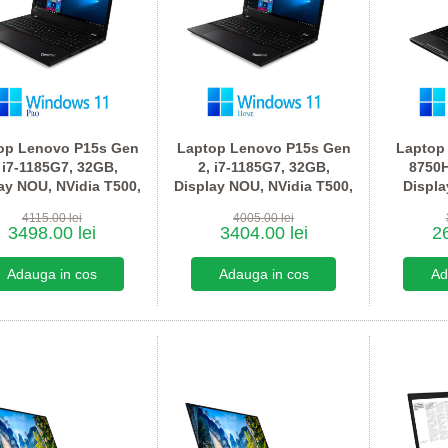
op Lenovo P15s Gen
Laptop Lenovo P15s Gen
Laptop 
 i7-1185G7, 32GB,
2, i7-1185G7, 32GB,
8750
ay NOU, NVidia T500,
Display NOU, NVidia T500,
Displ
Win 11 Pro
Win 11 Home
P100
4115.00 lei
4005.00 lei
3498.00 lei
3404.00 lei
26