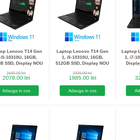
top Lenovo T14 Gen
Laptop Lenovo T14 Gen
Laptop 
 i5-10310U, 16GB,
1, i5-10310U, 16GB,
1, i7-1
B SSD, Display NOU
512GB SSD, Display NOU
Displ
FHD, Win 11 Pro
FHD, Win 11 Home
P520
2445.00 lei
2335.00 lei
2078.00 lei
1985.00 lei
32