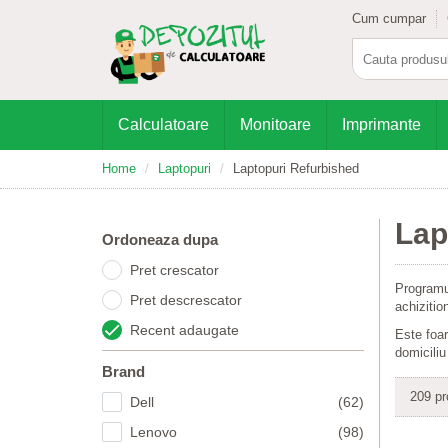
Cum cumpar
Calculatoare
Monitoare
Imprimante
Home
Laptopuri
Laptopuri Refurbished
Lap
Ordoneaza dupa
Pret crescator
Programu
Pret descrescator
achiziti
Recent adaugate
Este foar
domiciliu
Brand
209 pr
Dell
(62)
Lenovo
(98)