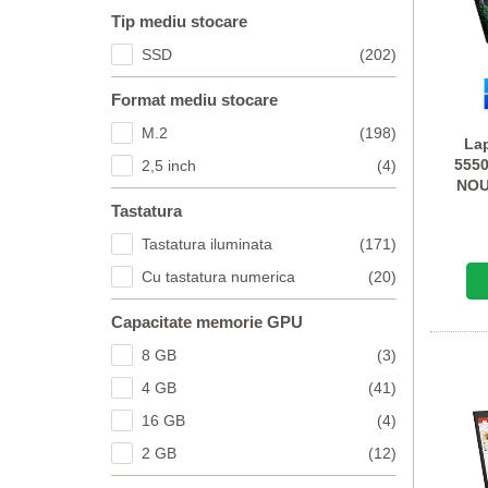
Tip mediu stocare
SSD
(202)
Format mediu stocare
M.2
(198)
Lap
5550
2,5 inch
(4)
NOU
Tastatura
Tastatura iluminata
(171)
Cu tastatura numerica
(20)
Capacitate memorie GPU
8 GB
(3)
4 GB
(41)
16 GB
(4)
2 GB
(12)