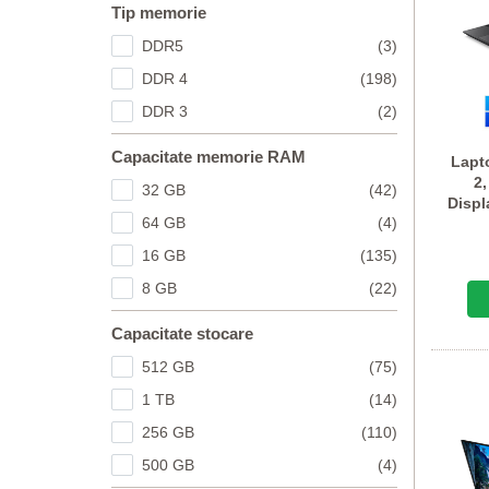
Tip memorie
DDR5
(3)
DDR 4
(198)
DDR 3
(2)
Capacitate memorie RAM
Lapt
2,
32 GB
(42)
Displ
64 GB
(4)
16 GB
(135)
8 GB
(22)
Capacitate stocare
512 GB
(75)
1 TB
(14)
256 GB
(110)
500 GB
(4)