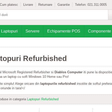
Cum platesc
Livrare
Returnare
Garantie
Telefon:
021.311.0005
Laptopuri
Servere
Echipamente POS
Componente
topuri Refurbished
l Microsoft Registered Refurbisher si
Diablos Computer
iti pune la dispozit
ona un laptop cu soft Windows 10 Home sau Pro!
te simplu! Alege oricare din
laptopurile refurbished
insotite de softul preferat
 oriunde in tara!</
oduse in categoria
Laptopuri Refurbished