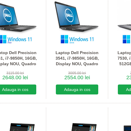
top Dell Precision
Laptop Dell Precision
Laptop
1, i7-9850H, 16GB,
3541, i7-9850H, 16GB,
7530, 
splay NOU, Quadro
Display NOU, Quadro
512GB
P620, Win 11 Pro
P620, Win 11 Home
P200
3115.00 lei
3005.00 lei
2648.00 lei
2554.00 lei
23