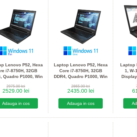
op Lenovo P52, Hexa
Laptop Lenovo P52, Hexa
Laptop
re i7-8750H, 32GB
Core i7-8750H, 32GB
1, W-
, Quadro P1000, Win
DDR4, Quadro P1000, Win
Displa
11 Pro
11 Home
16GB
2975.00 lei
2865.00 lei
2529.00 lei
2435.00 lei
61