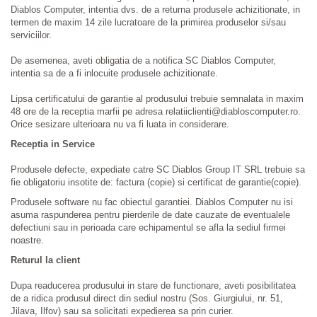
Diablos Computer, intentia dvs. de a returna produsele achizitionate, in
termen de maxim 14 zile lucratoare de la primirea produselor si/sau
serviciilor.
De asemenea, aveti obligatia de a notifica SC Diablos Computer,
intentia sa de a fi inlocuite produsele achizitionate.
Lipsa certificatului de garantie al produsului trebuie semnalata in maxim
48 ore de la receptia marfii pe adresa relatiiclienti@diabloscomputer.ro.
Orice sesizare ulterioara nu va fi luata in considerare.
Receptia in Service
Produsele defecte, expediate catre SC Diablos Group IT SRL trebuie sa
fie obligatoriu insotite de: factura (copie) si certificat de garantie(copie).
Produsele software nu fac obiectul garantiei. Diablos Computer nu isi
asuma raspunderea pentru pierderile de date cauzate de eventualele
defectiuni sau in perioada care echipamentul se afla la sediul firmei
noastre.
Returul la client
Dupa readucerea produsului in stare de functionare, aveti posibilitatea
de a ridica produsul direct din sediul nostru (Sos. Giurgiului, nr. 51,
Jilava, Ilfov) sau sa solicitati expedierea sa prin curier.