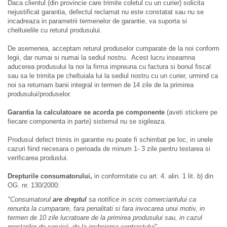
Daca clientul (din provincie care trimite coletul cu un curier) solicita
nejustificat garantia, defectul reclamat nu este constatat sau nu se
incadreaza in parametrii termenelor de garantie, va suporta si
cheltuielile cu returul produsului.
De asemenea, acceptam returul produselor cumparate de la noi conform
legii, dar numai si numai la sediul nostru. Acest lucru inseamna
aducerea produsului la noi la firma impreuna cu factura si bonul fiscal
sau sa le trimita pe cheltuiala lui la sediul nostru cu un curier, urmind ca
noi sa returnam banii integral in termen de 14 zile de la primirea
produsului/produselor.
Garantia la calculatoare se acorda pe componente
(aveti stickere pe
fiecare componenta in parte) sistemul nu se sigileaza.
Produsul defect trimis in garantie nu poate fi schimbat pe loc, in unele
cazuri fiind necesara o perioada de minum 1- 3 zile pentru testarea si
verificarea produslui.
Drepturile consumatorului,
in conformitate cu art. 4. alin. 1 lit. b) din
OG. nr. 130/2000:
"Consumatorul
are dreptul
sa notifice in scris comerciantului ca
renunta la cumparare, fara penalitati si fara invocarea unui motiv, in
termen de 10 zile lucratoare de la primirea produsului sau, in cazul
prestarilor de servicii, de la incheierea contractului"