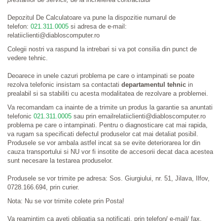
Depozitul De Calculatoare va pune la dispozitie numarul de
telefon:
021.311.0005
si adresa de e-mail:
relatiiclienti@diabloscomputer.ro
Colegii nostri va raspund la intrebari si va pot consilia din punct de
vedere tehnic.
Deoarece in unele cazuri problema pe care o intampinati se poate
rezolva telefonic insistam sa contactati
departamentul tehnic
in
prealabil si sa stabiliti cu acesta modalitatea de rezolvare a problemei.
Va recomandam ca inainte de a trimite un produs la garantie sa anuntati
telefonic
021.311.0005
sau prin emailrelatiiclienti@diabloscomputer.ro
problema pe care o intampinati. Pentru o diagnosticare cat mai rapida,
va rugam sa specificati defectul produselor cat mai detaliat posibil.
Produsele se vor ambala astfel incat sa se evite deteriorarea lor din
cauza transportului si NU vor fi insotite de accesorii decat daca acestea
sunt necesare la testarea produselor.
Produsele se vor trimite pe adresa: Sos. Giurgiului, nr. 51, Jilava, Ilfov,
0728.166.694, prin curier.
Nota: Nu se vor trimite colete prin Posta!
Va reamintim ca aveti obligatia sa notificati, prin telefon/ e-mail/ fax,