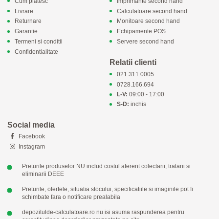
Cum platesc
Imprimante second hand
Livrare
Calculatoare second hand
Returnare
Monitoare second hand
Garantie
Echipamente POS
Termeni si conditii
Servere second hand
Confidentialitate
Relatii clienti
021.311.0005
0728.166.694
L-V:
09:00 - 17:00
S-D:
inchis
Social media
Facebook
Instagram
Preturile produselor NU includ costul aferent colectarii, tratarii si
eliminarii DEEE
Preturile, ofertele, situatia stocului, specificatiile si imaginile pot fi
schimbate fara o notificare prealabila
depozitulde-calculatoare.ro nu isi asuma raspunderea pentru