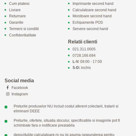
Cum platesc
Imprimante second hand
Livrare
Calculatoare second hand
Returnare
Monitoare second hand
Garantie
Echipamente POS
Termeni si conditii
Servere second hand
Confidentialitate
Relatii clienti
021.311.0005
0728.166.694
L-V:
09:00 - 17:00
S-D:
inchis
Social media
Facebook
Instagram
Preturile produselor NU includ costul aferent colectarii, tratarii si
eliminarii DEEE
Preturile, ofertele, situatia stocului, specificatiile si imaginile pot fi
schimbate fara o notificare prealabila
depozitulde-calculatoare.ro nu isi asuma raspunderea pentru